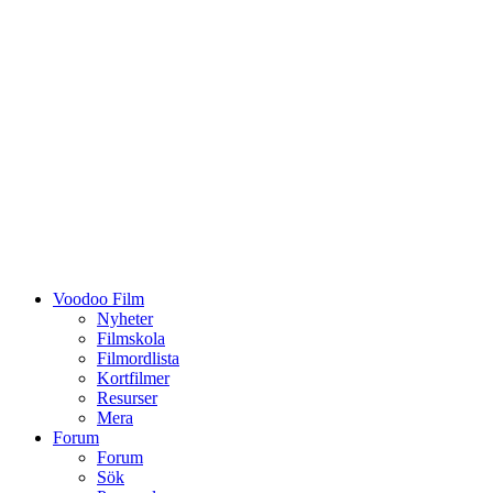
Voodoo Film
Nyheter
Filmskola
Filmordlista
Kortfilmer
Resurser
Mera
Forum
Forum
Sök