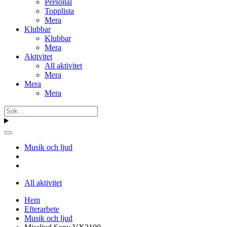
Personal
Topplista
Mera
Klubbar
Klubbar
Mera
Aktivitet
All aktivitet
Mera
Mera
Mera
Musik och ljud
All aktivitet
Hem
Efterarbete
Musik och ljud