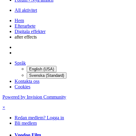
All aktivitet
Hem
Efterarbete
Digitala effekter
after effects
Språk
English (USA)
Svenska (Standard)
Kontakta oss
Cookies
Powered by Invision Community
×
Redan medlem? Logga in
Bli medlem
Voodoo Film