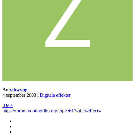
Av
zchwyng
4 september 2003
i
Digitala effekter
Dela
https://forum.voodoofilm.org/topic/617-after-effects/