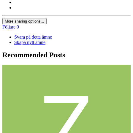
More sharing options...
Följare
0
Svara på detta ämne
Skapa nytt ämne
Recommended Posts