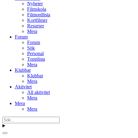
Nyheter
Filmskola
Filmordlista
Kortfilmer
Resurser
Mera
Forum
Forum
Sök
Personal
Topplista
Mera
Klubbar
Klubbar
Mera
Aktivitet
All aktivitet
Mera
Mera
Mera