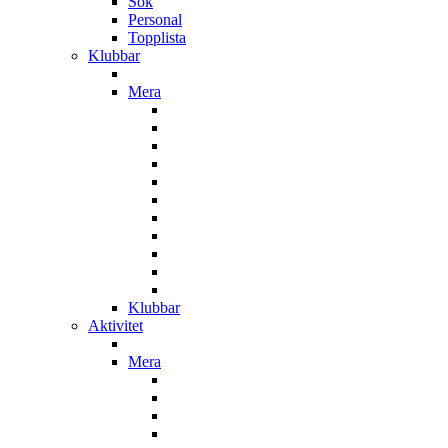
Sök
Personal
Topplista
Klubbar
Mera
Klubbar
Aktivitet
Mera