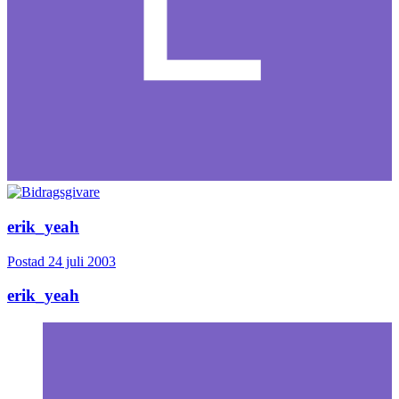
erik_yeah
Postad
24 juli 2003
erik_yeah