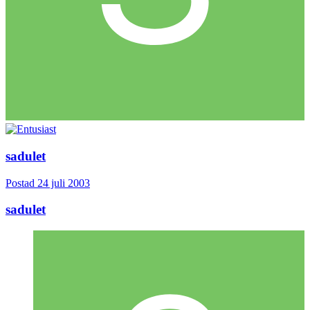
sadulet
Postad
24 juli 2003
sadulet