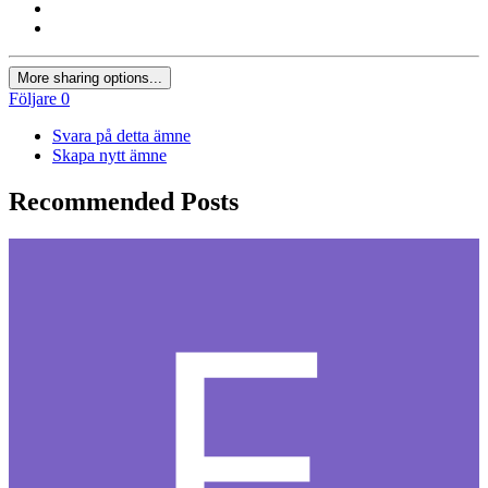
More sharing options...
Följare
0
Svara på detta ämne
Skapa nytt ämne
Recommended Posts