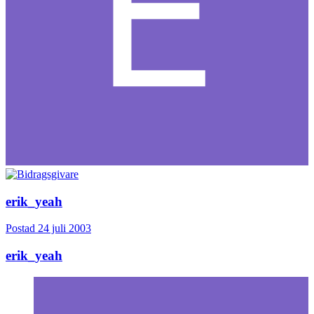
erik_yeah
Postad
24 juli 2003
erik_yeah