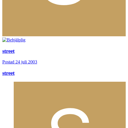
street
Postad
24 juli 2003
street