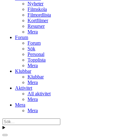
Nyheter
Filmskola
Filmordlista
Kortfilmer
Resurser
Mera
Forum
Forum
Sök
Personal
Topplista
Mera
Klubbar
Klubbar
Mera
Aktivitet
All aktivitet
Mera
Mera
Mera