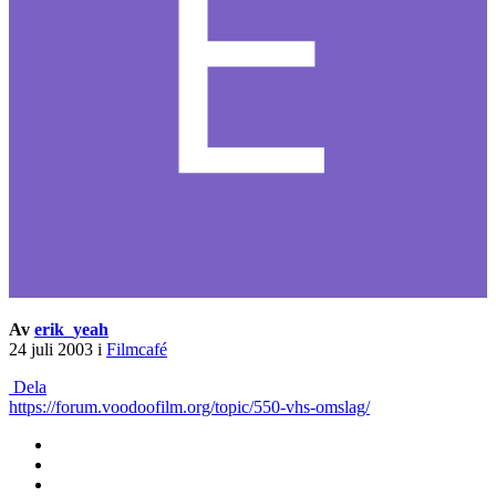
Av
erik_yeah
24 juli 2003
i
Filmcafé
Dela
https://forum.voodoofilm.org/topic/550-vhs-omslag/