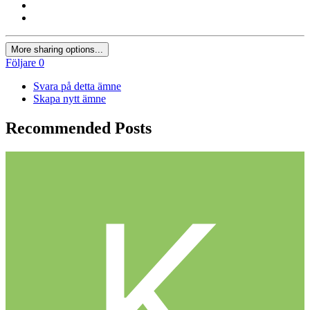
More sharing options...
Följare
0
Svara på detta ämne
Skapa nytt ämne
Recommended Posts