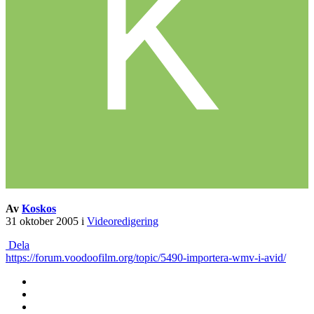
Av
Koskos
31 oktober 2005
i
Videoredigering
Dela
https://forum.voodoofilm.org/topic/5490-importera-wmv-i-avid/