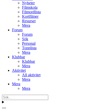
Nyheter
Filmskola
Filmordlista
Kortfilmer
Resurser
Mera
Forum
Forum
Sök
Personal
Topplista
Mera
Klubbar
Klubbar
Mera
Aktivitet
All aktivitet
Mera
Mera
Mera