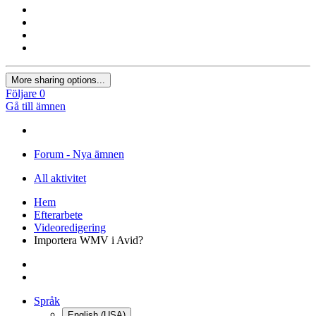
More sharing options...
Följare
0
Gå till ämnen
Forum - Nya ämnen
All aktivitet
Hem
Efterarbete
Videoredigering
Importera WMV i Avid?
Språk
English (USA)