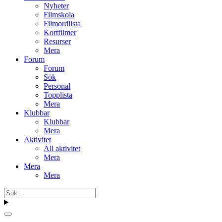
Nyheter
Filmskola
Filmordlista
Kortfilmer
Resurser
Mera
Forum
Forum
Sök
Personal
Topplista
Mera
Klubbar
Klubbar
Mera
Aktivitet
All aktivitet
Mera
Mera
Mera