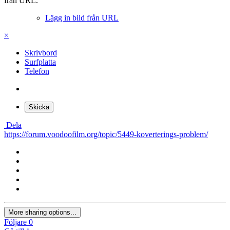
från URL.
Lägg in bild från URL
×
Skrivbord
Surfplatta
Telefon
Skicka
Dela
https://forum.voodoofilm.org/topic/5449-koverterings-problem/
More sharing options...
Följare
0