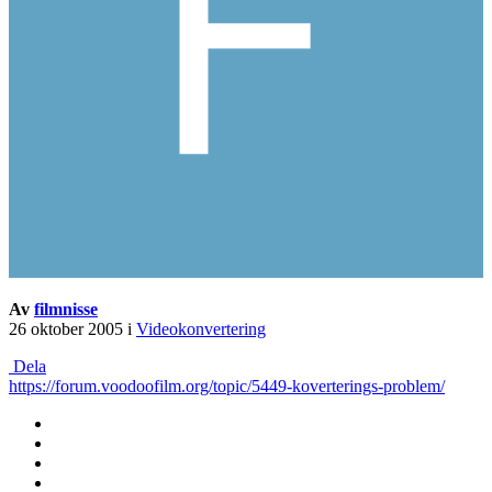
Av
filmnisse
26 oktober 2005
i
Videokonvertering
Dela
https://forum.voodoofilm.org/topic/5449-koverterings-problem/