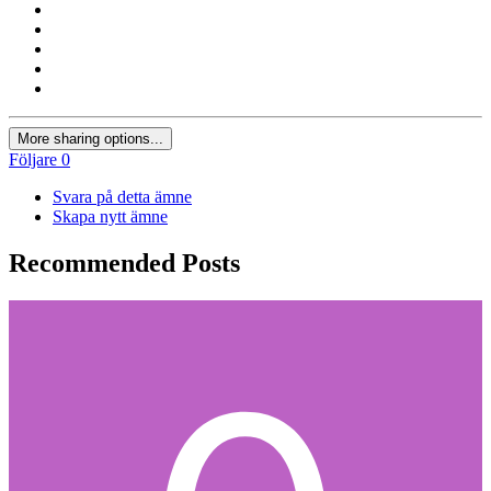
More sharing options...
Följare
0
Svara på detta ämne
Skapa nytt ämne
Recommended Posts