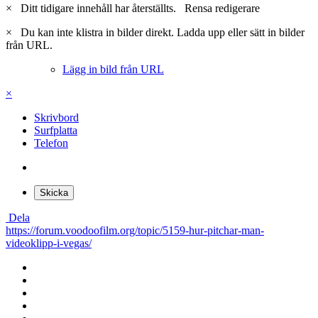
×
Ditt tidigare innehåll har återställts.
Rensa redigerare
×
Du kan inte klistra in bilder direkt. Ladda upp eller sätt in bilder
från URL.
Lägg in bild från URL
×
Skrivbord
Surfplatta
Telefon
Skicka
Dela
https://forum.voodoofilm.org/topic/5159-hur-pitchar-man-
videoklipp-i-vegas/