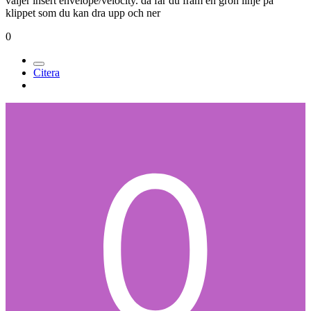
väljer insert envelope/velocity. då får du fram en grön linje på
klippet som du kan dra upp och ner
0
Citera