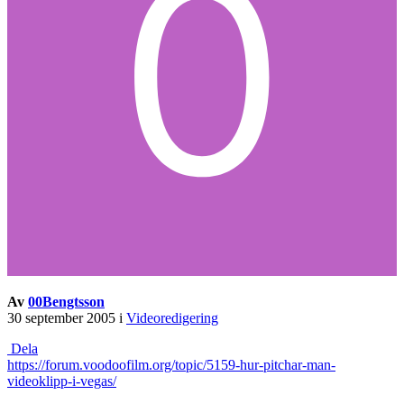
Av
00Bengtsson
30 september 2005
i
Videoredigering
Dela
https://forum.voodoofilm.org/topic/5159-hur-pitchar-man-
videoklipp-i-vegas/