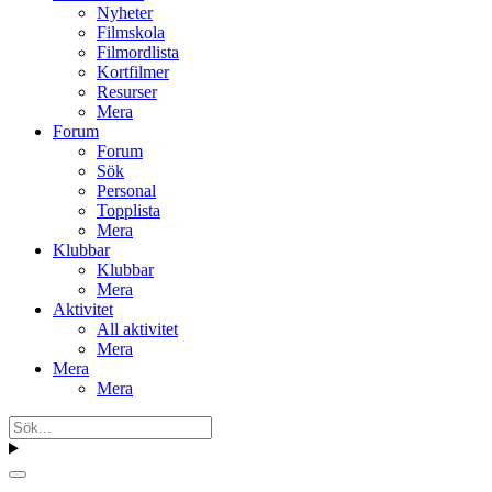
Nyheter
Filmskola
Filmordlista
Kortfilmer
Resurser
Mera
Forum
Forum
Sök
Personal
Topplista
Mera
Klubbar
Klubbar
Mera
Aktivitet
All aktivitet
Mera
Mera
Mera