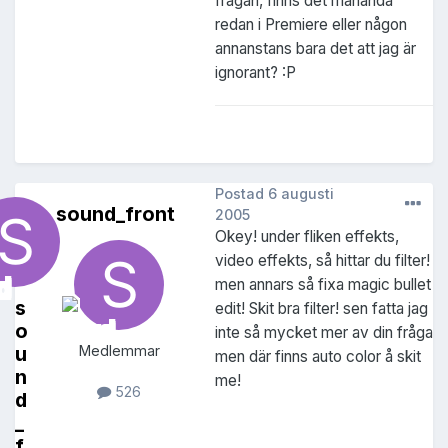
frågan, finns det måhända
redan i Premiere eller någon
annanstans bara det att jag är
ignorant? :P
Postad
6 augusti
sound_front
2005
Okey! under fliken effekts,
video effekts, så hittar du filter!
men annars så fixa magic bullet
s
edit! Skit bra filter! sen fatta jag
o
inte så mycket mer av din fråga
u
Medlemmar
men där finns auto color å skit
n
me!
526
d
_
f