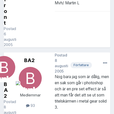
Mvh/ Martin L
r
o
n
t
Postad
6
augusti
2005
Postad
BA2
8
Författare
augusti
2005
Nog bara jag som är dålig, men
en sak som går i photoshop
B
och är en pre set effect är så
A
att man får det att se ut som
2
Medlemmar
titelskärmen i metal gear solid
Postad
93
8
3.
augusti