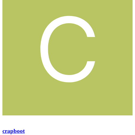
crapboot