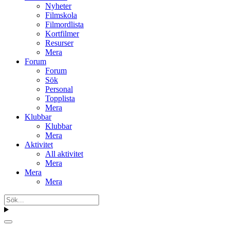
Nyheter
Filmskola
Filmordlista
Kortfilmer
Resurser
Mera
Forum
Forum
Sök
Personal
Topplista
Mera
Klubbar
Klubbar
Mera
Aktivitet
All aktivitet
Mera
Mera
Mera