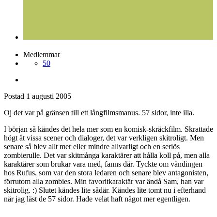
Medlemmar
50
Postad
1 augusti 2005
Oj det var på gränsen till ett långfilmsmanus. 57 sidor, inte illa.
I början så kändes det hela mer som en komisk-skräckfilm. Skrattade
högt åt vissa scener och dialoger, det var verkligen skitroligt. Men
senare så blev allt mer eller mindre allvarligt och en seriös
zombierulle. Det var skitmånga karaktärer att hålla koll på, men alla
karaktärer som brukar vara med, fanns där. Tyckte om vändingen
hos Rufus, som var den stora ledaren och senare blev antagonisten,
förrutom alla zombies. Min favoritkaraktär var ändå Sam, han var
skitrolig. :) Slutet kändes lite sådär. Kändes lite tomt nu i efterhand
när jag läst de 57 sidor. Hade velat haft något mer egentligen.