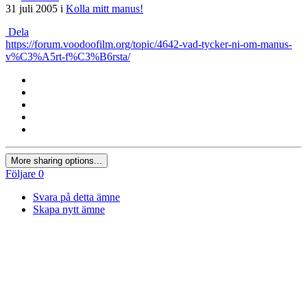
31 juli 2005
i
Kolla mitt manus!
Dela
https://forum.voodoofilm.org/topic/4642-vad-tycker-ni-om-manus-
v%C3%A5rt-f%C3%B6rsta/
More sharing options...
Följare
0
Svara på detta ämne
Skapa nytt ämne