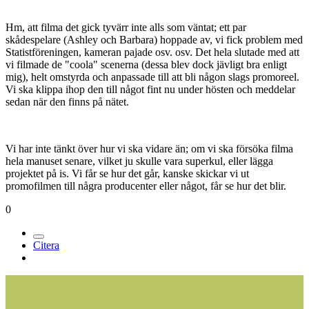
Hm, att filma det gick tyvärr inte alls som väntat; ett par
skådespelare (Ashley och Barbara) hoppade av, vi fick problem med
Statistföreningen, kameran pajade osv. osv. Det hela slutade med att
vi filmade de "coola" scenerna (dessa blev dock jävligt bra enligt
mig), helt omstyrda och anpassade till att bli någon slags promoreel.
Vi ska klippa ihop den till något fint nu under hösten och meddelar
sedan när den finns på nätet.
Vi har inte tänkt över hur vi ska vidare än; om vi ska försöka filma
hela manuset senare, vilket ju skulle vara superkul, eller lägga
projektet på is. Vi får se hur det går, kanske skickar vi ut
promofilmen till några producenter eller något, får se hur det blir.
0
Citera