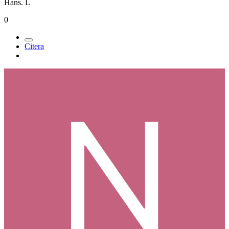
Hans. L
0
Citera