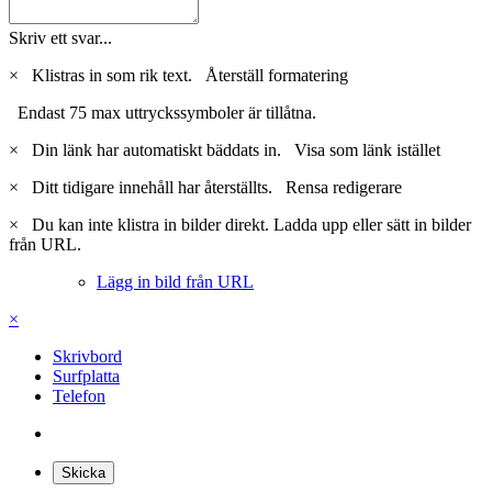
Skriv ett svar...
×
Klistras in som rik text.
Återställ formatering
Endast 75 max uttryckssymboler är tillåtna.
×
Din länk har automatiskt bäddats in.
Visa som länk istället
×
Ditt tidigare innehåll har återställts.
Rensa redigerare
×
Du kan inte klistra in bilder direkt. Ladda upp eller sätt in bilder
från URL.
Lägg in bild från URL
×
Skrivbord
Surfplatta
Telefon
Skicka