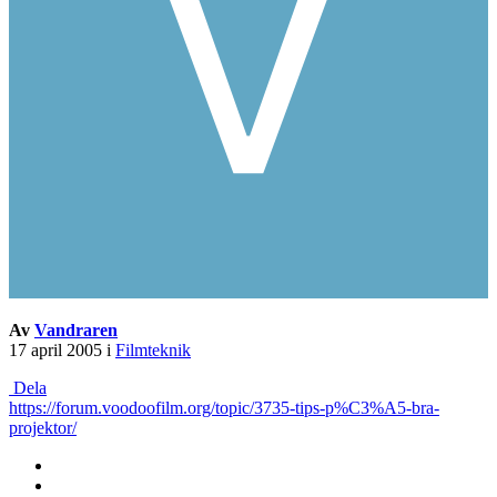
Av
Vandraren
17 april 2005
i
Filmteknik
Dela
https://forum.voodoofilm.org/topic/3735-tips-p%C3%A5-bra-
projektor/