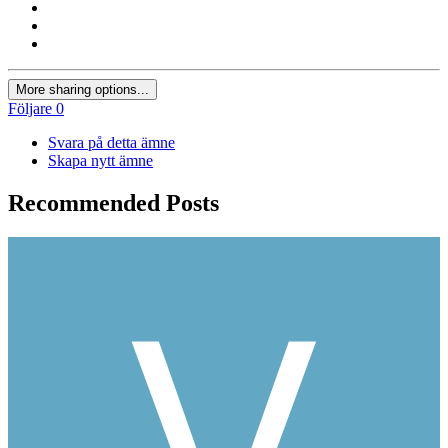
More sharing options...
Följare
0
Svara på detta ämne
Skapa nytt ämne
Recommended Posts