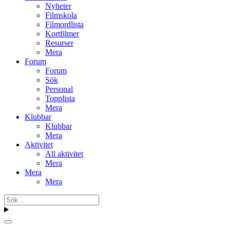
Nyheter
Filmskola
Filmordlista
Kortfilmer
Resurser
Mera
Forum
Forum
Sök
Personal
Topplista
Mera
Klubbar
Klubbar
Mera
Aktivitet
All aktivitet
Mera
Mera
Mera