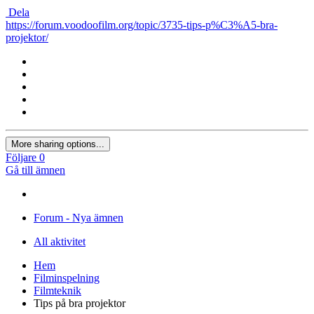
Dela
https://forum.voodoofilm.org/topic/3735-tips-p%C3%A5-bra-
projektor/
More sharing options...
Följare
0
Gå till ämnen
Forum - Nya ämnen
All aktivitet
Hem
Filminspelning
Filmteknik
Tips på bra projektor