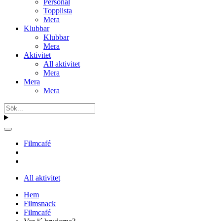
Personal
Topplista
Mera
Klubbar
Klubbar
Mera
Aktivitet
All aktivitet
Mera
Mera
Mera
Filmcafé
All aktivitet
Hem
Filmsnack
Filmcafé