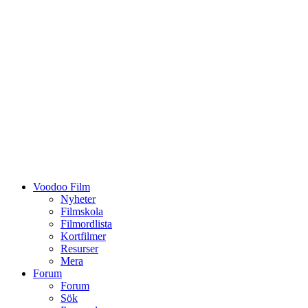
Voodoo Film
Nyheter
Filmskola
Filmordlista
Kortfilmer
Resurser
Mera
Forum
Forum
Sök