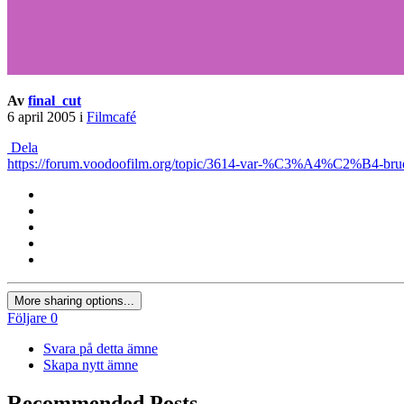
Av
final_cut
6 april 2005
i
Filmcafé
Dela
https://forum.voodoofilm.org/topic/3614-var-%C3%A4%C2%B4-bru
More sharing options...
Följare
0
Svara på detta ämne
Skapa nytt ämne
Recommended Posts