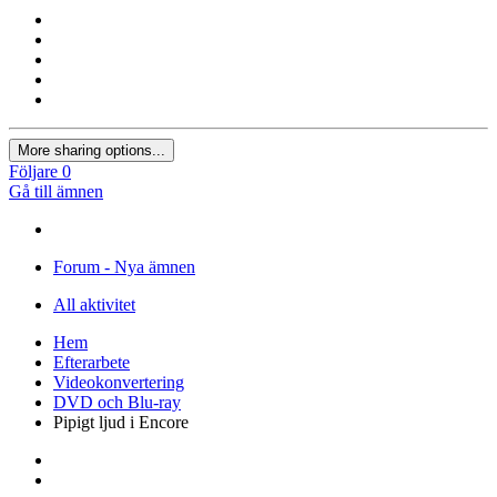
More sharing options...
Följare
0
Gå till ämnen
Forum - Nya ämnen
All aktivitet
Hem
Efterarbete
Videokonvertering
DVD och Blu-ray
Pipigt ljud i Encore