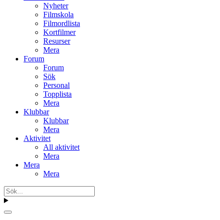
Nyheter
Filmskola
Filmordlista
Kortfilmer
Resurser
Mera
Forum
Forum
Sök
Personal
Topplista
Mera
Klubbar
Klubbar
Mera
Aktivitet
All aktivitet
Mera
Mera
Mera