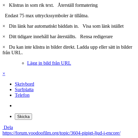
×
Klistras in som rik text.
Återställ formatering
Endast 75 max uttryckssymboler är tillåtna.
×
Din länk har automatiskt bäddats in.
Visa som länk istället
×
Ditt tidigare innehåll har återställts.
Rensa redigerare
×
Du kan inte klistra in bilder direkt. Ladda upp eller sätt in bilder
från URL.
Lägg in bild från URL
×
Skrivbord
Surfplatta
Telefon
Skicka
Dela
https://forum.voodoofilm.org/topic/3604-pipigt-ljud-i-encore/