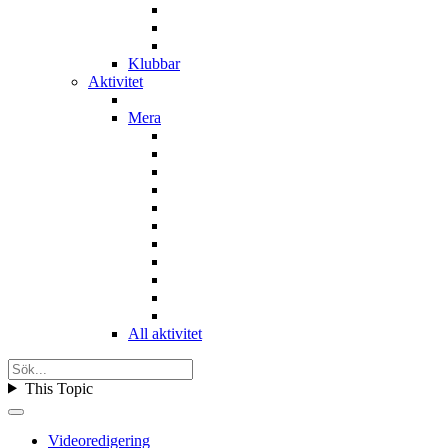
Klubbar
Aktivitet
Mera
All aktivitet
This Topic
Videoredigering