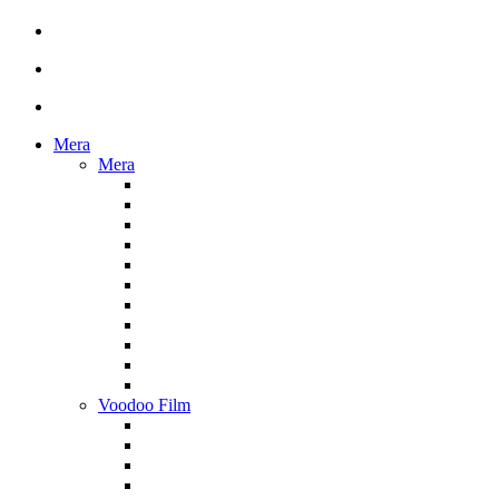
Mera
Mera
Voodoo Film