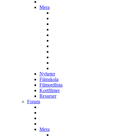
Mera
Nyheter
Filmskola
Filmordlista
Kortfilmer
Resurser
Forum
Mera