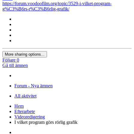
https://forum.voodoofilm.org/topic/3529-i-vilket-program-
g%C3%B6rs-r%C3%B6rlig-grafik/
More sharing options...
Följare
0
Gå till ämnen
Forum - Nya ämnen
All aktivitet
Hem
Efterarbete
Videoredigering
I vilket program görs rörlig grafik