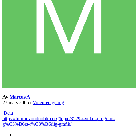
Av
Marcus A
27 mars 2005
i
Videoredigering
Dela
https://forum.voodoofilm.org/topic/3529-i-vilket-program-
g%C3%B6rs-r%C3%B6rlig-grafik/