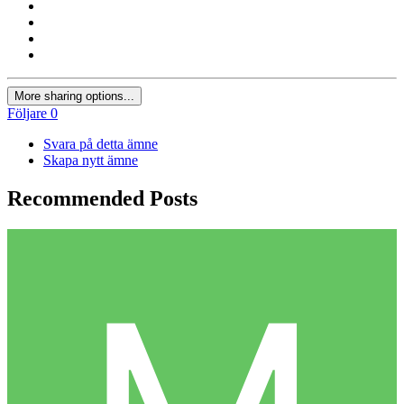
More sharing options...
Följare
0
Svara på detta ämne
Skapa nytt ämne
Recommended Posts