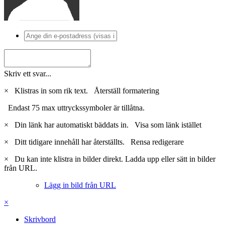
Skriv ett svar...
×
Klistras in som rik text.
Återställ formatering
Endast 75 max uttryckssymboler är tillåtna.
×
Din länk har automatiskt bäddats in.
Visa som länk istället
×
Ditt tidigare innehåll har återställts.
Rensa redigerare
×
Du kan inte klistra in bilder direkt. Ladda upp eller sätt in bilder
från URL.
Lägg in bild från URL
×
Skrivbord