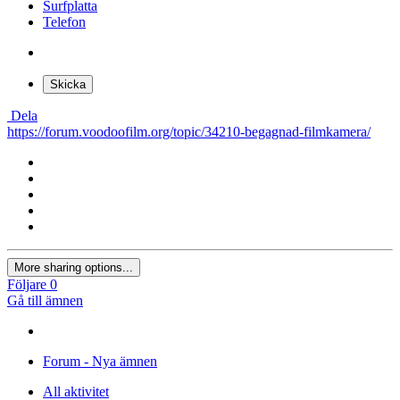
Surfplatta
Telefon
Skicka
Dela
https://forum.voodoofilm.org/topic/34210-begagnad-filmkamera/
More sharing options...
Följare
0
Gå till ämnen
Forum - Nya ämnen
All aktivitet