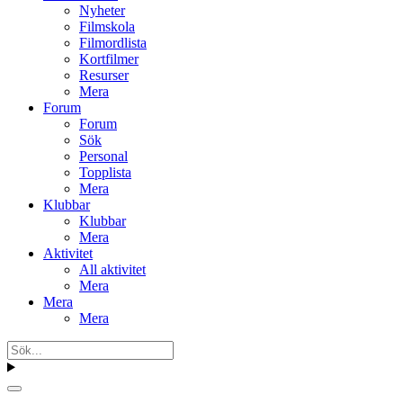
Nyheter
Filmskola
Filmordlista
Kortfilmer
Resurser
Mera
Forum
Forum
Sök
Personal
Topplista
Mera
Klubbar
Klubbar
Mera
Aktivitet
All aktivitet
Mera
Mera
Mera