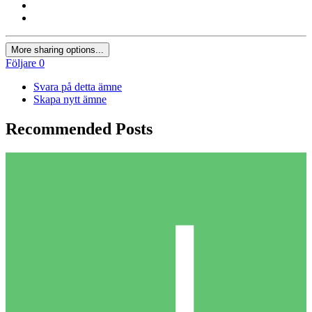
More sharing options...
Följare
0
Svara på detta ämne
Skapa nytt ämne
Recommended Posts