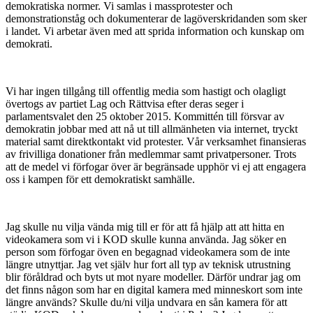
demokratiska normer. Vi samlas i massprotester och
demonstrationståg och dokumenterar de lagöverskridanden som sker
i landet. Vi arbetar även med att sprida information och kunskap om
demokrati.
Vi har ingen tillgång till offentlig media som hastigt och olagligt
övertogs av partiet Lag och Rättvisa efter deras seger i
parlamentsvalet den 25 oktober 2015. Kommittén till försvar av
demokratin jobbar med att nå ut till allmänheten via internet, tryckt
material samt direktkontakt vid protester. Vår verksamhet finansieras
av frivilliga donationer från medlemmar samt privatpersoner. Trots
att de medel vi förfogar över är begränsade upphör vi ej att engagera
oss i kampen för ett demokratiskt samhälle.
Jag skulle nu vilja vända mig till er för att få hjälp att att hitta en
videokamera som vi i KOD skulle kunna använda. Jag söker en
person som förfogar öven en begagnad videokamera som de inte
längre utnyttjar. Jag vet själv hur fort all typ av teknisk utrustning
blir föråldrad och byts ut mot nyare modeller. Därför undrar jag om
det finns någon som har en digital kamera med minneskort som inte
längre används? Skulle du/ni vilja undvara en sån kamera för att