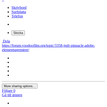
Skrivbord
Surfplatta
Telefon
Skicka
Dela
https://forum.voodoofilm.org/topic/3358-jmfr-pinnacle-adobe-
elementspremiere/
More sharing options...
Följare
0
Gå till ämnen