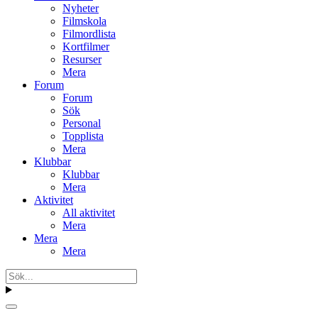
Nyheter
Filmskola
Filmordlista
Kortfilmer
Resurser
Mera
Forum
Forum
Sök
Personal
Topplista
Mera
Klubbar
Klubbar
Mera
Aktivitet
All aktivitet
Mera
Mera
Mera