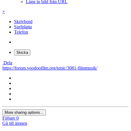
Lägg in bild från URL
×
Skrivbord
Surfplatta
Telefon
Skicka
Dela
https://forum.voodoofilm.org/topic/3081-filmmusik/
More sharing options...
Följare
0
Gå till ämnen