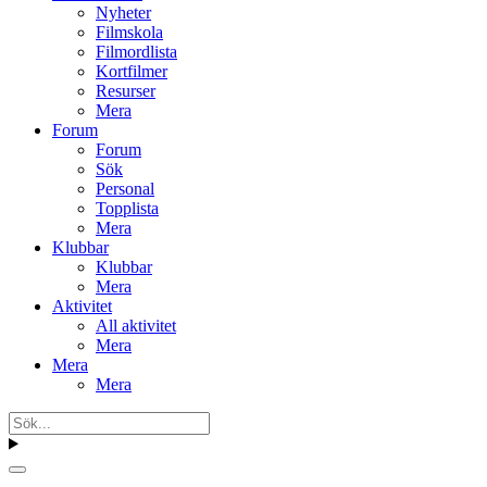
Nyheter
Filmskola
Filmordlista
Kortfilmer
Resurser
Mera
Forum
Forum
Sök
Personal
Topplista
Mera
Klubbar
Klubbar
Mera
Aktivitet
All aktivitet
Mera
Mera
Mera