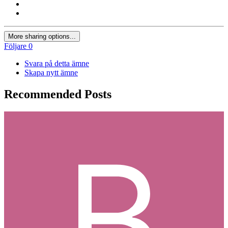
More sharing options...
Följare
0
Svara på detta ämne
Skapa nytt ämne
Recommended Posts