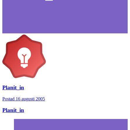
Planit_in
Postad
16 augusti 2005
Planit_in