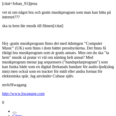
[citat=Johan_91]tjena
vet ni om något bra och gratis musikprogram som man kan hitta på
internet???
ska ta hem lite musik till filmen[/citat]
Hej -gratis musikprogram finns det med tidningen "Computer
Music" (UK) som finns i dom bättre pressbyråerna. Det finns få
riktigt bra musikprogram som är gratis annars. Men om du ska "ta
hem" musik så pratar vi väl om nånting helt annat? Med
musikprogram menar jag sequensers ("bandspelarprogram") som
kan funka både som en digital flerkanals bandare för audio-ljud(sång
mm) men också som en tracker för midi eller andra format för
elektoniska spår. Jag använder Cubase själv.
mvh/Hwagang
http://www.hwagang.com
0
Citera