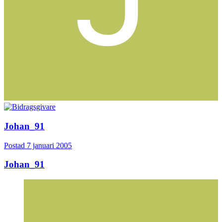
Johan_91
Postad
7 januari 2005
Johan_91