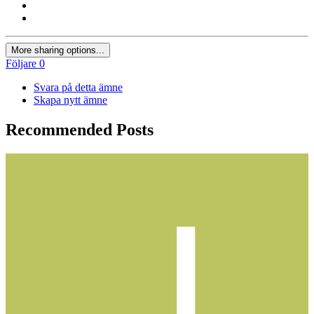
More sharing options...
Följare
0
Svara på detta ämne
Skapa nytt ämne
Recommended Posts