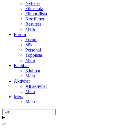
Nyheter
Filmskola
Filmordlista
Kortfilmer
Resurser
Mera
Forum
Forum
Sök
Personal
Topplista
Mera
Klubbar
Klubbar
Mera
Aktivitet
All aktivitet
Mera
Mera
Mera