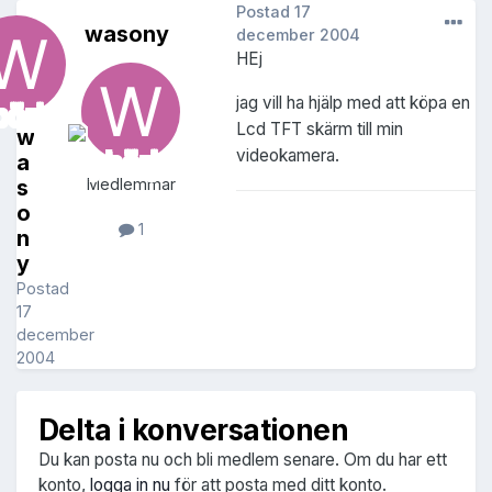
Postad
17
wasony
december 2004
HEj
jag vill ha hjälp med att köpa en
Lcd TFT skärm till min
w
videokamera.
a
s
Medlemmar
o
1
n
y
Postad
17
december
2004
Delta i konversationen
Du kan posta nu och bli medlem senare. Om du har ett
konto,
logga in nu
för att posta med ditt konto.