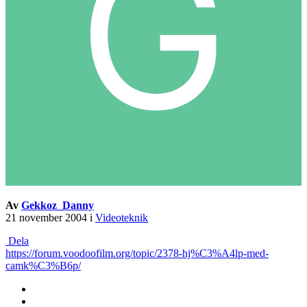
Av
Gekkoz_Danny
21 november 2004
i
Videoteknik
Dela
https://forum.voodoofilm.org/topic/2378-hj%C3%A4lp-med-
camk%C3%B6p/