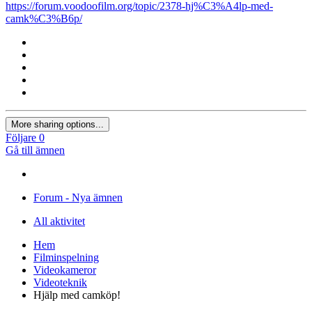
×
Du kan inte klistra in bilder direkt. Ladda upp eller sätt in bilder
från URL.
Lägg in bild från URL
×
Skrivbord
Surfplatta
Telefon
Skicka
Dela
https://forum.voodoofilm.org/topic/2378-hj%C3%A4lp-med-
camk%C3%B6p/