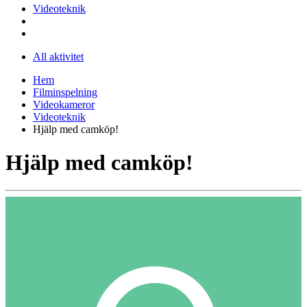
Videoteknik
All aktivitet
Hem
Filminspelning
Videokameror
Videoteknik
Hjälp med camköp!
Hjälp med camköp!