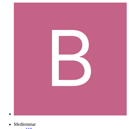
blotarne
Postad
14 juli 2007
blotarne