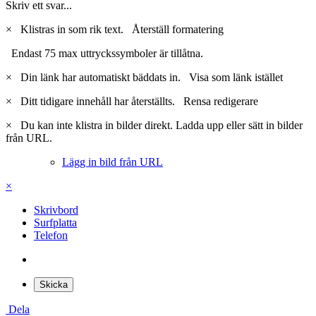
Citera
Delta i konversationen
Du kan posta nu och bli medlem senare. Om du har ett konto,
logga
in nu
för att posta med ditt konto.
Skriv ett svar...
×
Klistras in som rik text.
Återställ formatering
Endast 75 max uttryckssymboler är tillåtna.
×
Din länk har automatiskt bäddats in.
Visa som länk istället
×
Ditt tidigare innehåll har återställts.
Rensa redigerare