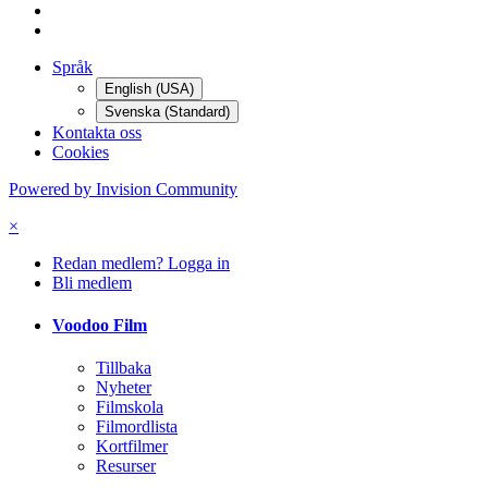
More sharing options...
Följare
0
Gå till ämnen
Forum - Nya ämnen
All aktivitet
Hem
Filminspelning
Videokameror
Videoteknik
Hjälp med camköp!
Språk
English (USA)
Svenska (Standard)
Kontakta oss
Cookies
Powered by Invision Community