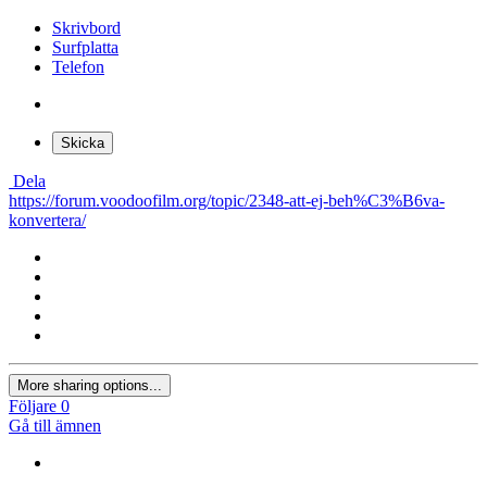
Skrivbord
Surfplatta
Telefon
Skicka
Dela
https://forum.voodoofilm.org/topic/2348-att-ej-beh%C3%B6va-
konvertera/
More sharing options...
Följare
0
Gå till ämnen