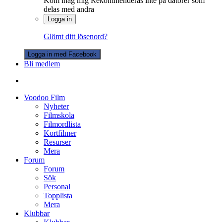
Kom ihåg mig
Rekommenderas inte på datorer som
delas med andra
Logga in
Glömt ditt lösenord?
Logga in med Facebook
Bli medlem
Voodoo Film
Nyheter
Filmskola
Filmordlista
Kortfilmer
Resurser
Mera
Forum
Forum
Sök
Personal
Topplista
Mera
Klubbar