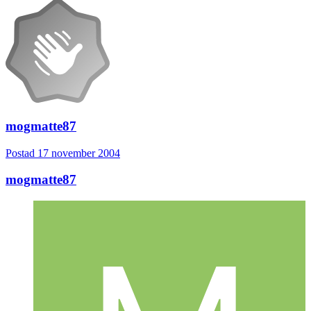
mogmatte87
Postad
17 november 2004
mogmatte87