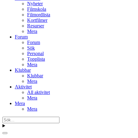
Nyheter
Filmskola
Filmordlista
Kortfilmer
Resurser
Mera
Forum
Forum
Sök
Personal
Topplista
Mera
Klubbar
Klubbar
Mera
Aktivitet
All aktivitet
Mera
Mera
Mera