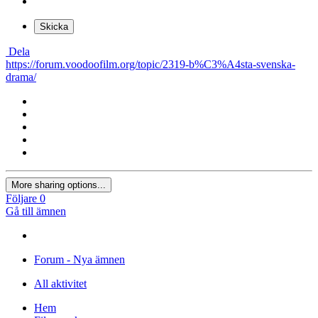
Skicka
Dela
https://forum.voodoofilm.org/topic/2319-b%C3%A4sta-svenska-
drama/
More sharing options...
Följare
0
Gå till ämnen
Forum - Nya ämnen
All aktivitet
Hem