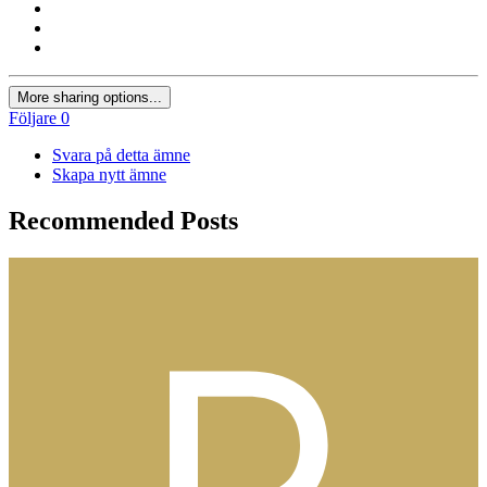
More sharing options...
Följare
0
Svara på detta ämne
Skapa nytt ämne
Recommended Posts