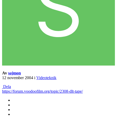
Av
sajmon
12 november 2004
i
Videoteknik
Dela
https://forum.voodoofilm.org/topic/2308-dlt-tape/