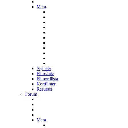
Mera
Nyheter
Filmskola
Filmordlista
Kortfilmer
Resurser
Forum
Mera