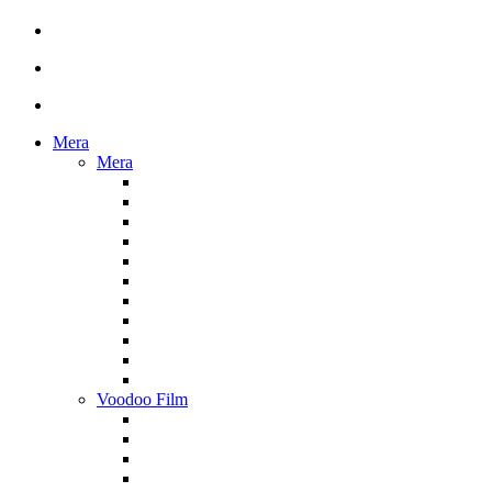
Mera
Mera
Voodoo Film