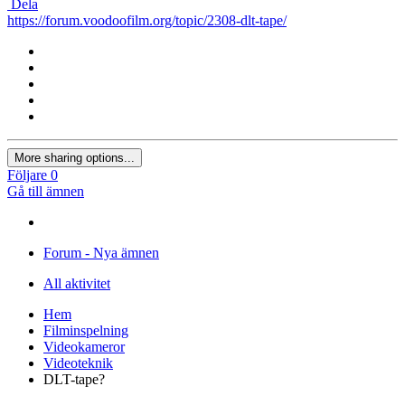
från URL.
×
Skrivbord
Surfplatta
Telefon
Dela
https://forum.voodoofilm.org/topic/2308-dlt-tape/
More sharing options...
Följare
0
Gå till ämnen
Forum - Nya ämnen