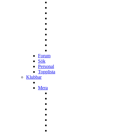
Forum
Sök
Personal
Topplista
Klubbar
Mera