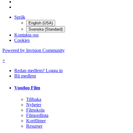
All aktivitet
Hem
Filminspelning
Videokameror
Videoteknik
DLT-tape?
Språk
English (USA)
Svenska (Standard)
Kontakta oss
Cookies
Powered by Invision Community
×
Redan medlem? Logga in
Bli medlem
Voodoo Film