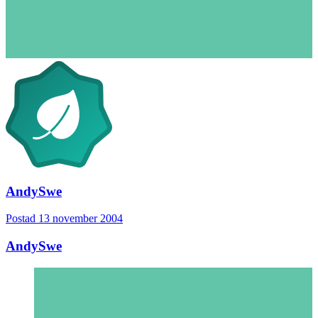
AndySwe
Postad
13 november 2004
AndySwe