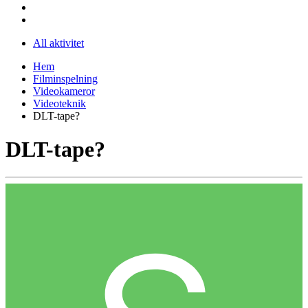
All aktivitet
Hem
Filminspelning
Videokameror
Videoteknik
DLT-tape?
DLT-tape?