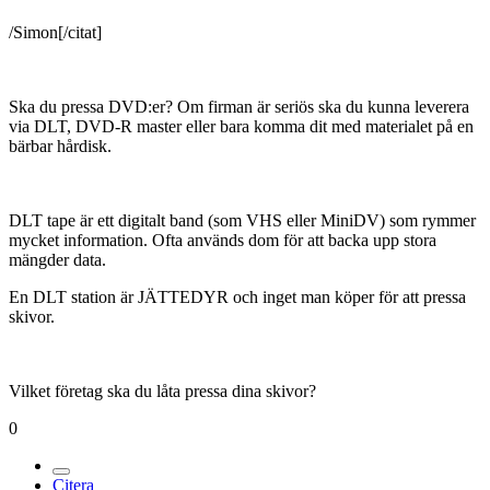
/Simon[/citat]
Ska du pressa DVD:er? Om firman är seriös ska du kunna leverera
via DLT, DVD-R master eller bara komma dit med materialet på en
bärbar hårdisk.
DLT tape är ett digitalt band (som VHS eller MiniDV) som rymmer
mycket information. Ofta används dom för att backa upp stora
mängder data.
En DLT station är JÄTTEDYR och inget man köper för att pressa
skivor.
Vilket företag ska du låta pressa dina skivor?
0
Citera