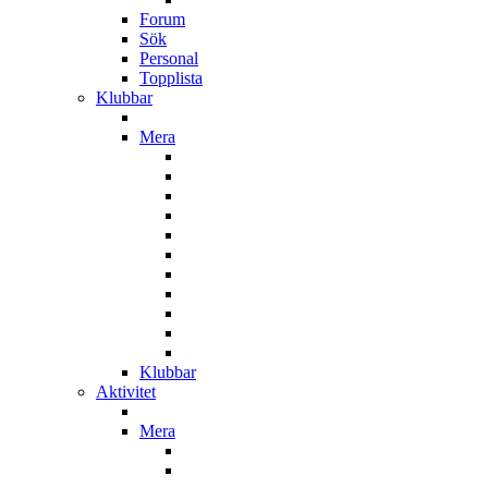
Forum
Sök
Personal
Topplista
Klubbar
Mera
Klubbar
Aktivitet
Mera