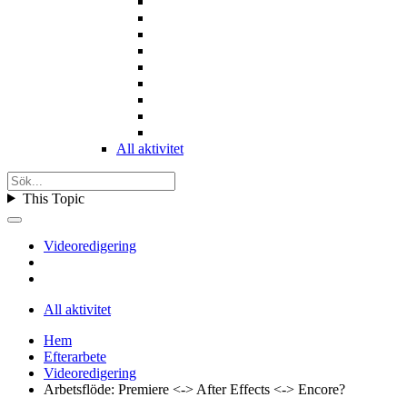
All aktivitet
This Topic
Videoredigering
All aktivitet
Hem
Efterarbete
Videoredigering
Arbetsflöde: Premiere <-> After Effects <-> Encore?