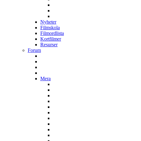
Nyheter
Filmskola
Filmordlista
Kortfilmer
Resurser
Forum
Mera