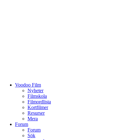
Voodoo Film
Nyheter
Filmskola
Filmordlista
Kortfilmer
Resurser
Mera
Forum
Forum
Sök