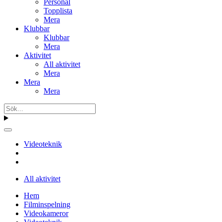
Personal
Topplista
Mera
Klubbar
Klubbar
Mera
Aktivitet
All aktivitet
Mera
Mera
Mera
Videoteknik
All aktivitet
Hem
Filminspelning
Videokameror