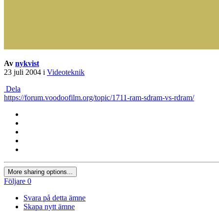
Av
nykvist
23 juli 2004
i
Videoteknik
Dela
https://forum.voodoofilm.org/topic/1711-ram-sdram-vs-rdram/
More sharing options...
Följare
0
Svara på detta ämne
Skapa nytt ämne