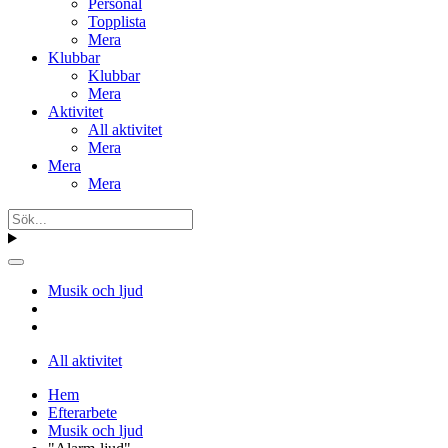
Personal
Topplista
Mera
Klubbar
Klubbar
Mera
Aktivitet
All aktivitet
Mera
Mera
Mera
Musik och ljud
All aktivitet
Hem
Efterarbete
Musik och ljud