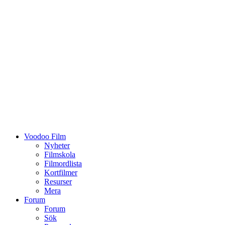
Voodoo Film
Nyheter
Filmskola
Filmordlista
Kortfilmer
Resurser
Mera
Forum
Forum
Sök