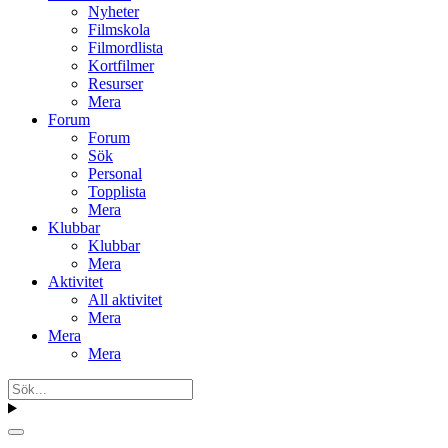
Nyheter
Filmskola
Filmordlista
Kortfilmer
Resurser
Mera
Forum
Forum
Sök
Personal
Topplista
Mera
Klubbar
Klubbar
Mera
Aktivitet
All aktivitet
Mera
Mera
Mera