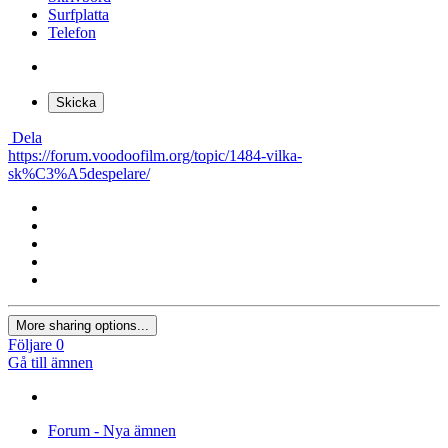
Surfplatta
Telefon
Skicka
Dela
https://forum.voodoofilm.org/topic/1484-vilka-
sk%C3%A5despelare/
More sharing options...
Följare
0
Gå till ämnen
Forum - Nya ämnen