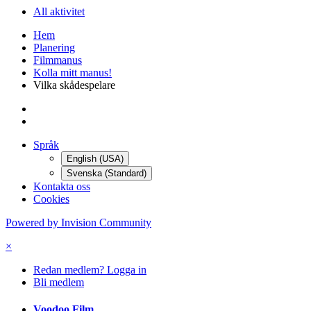
All aktivitet
Hem
Planering
Filmmanus
Kolla mitt manus!
Vilka skådespelare
Språk
English (USA)
Svenska (Standard)
Kontakta oss
Cookies
Powered by Invision Community
×
Redan medlem? Logga in
Bli medlem
Voodoo Film