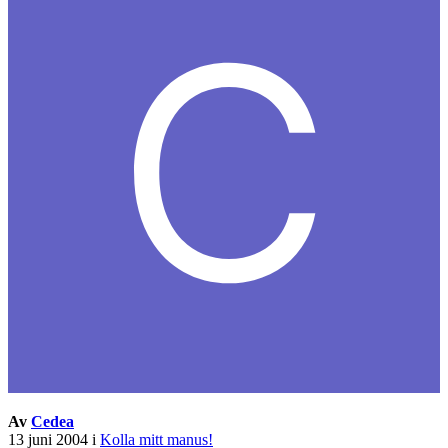
Av
Cedea
13 juni 2004
i
Kolla mitt manus!