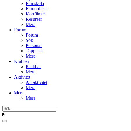
Filmskola
Filmordlista
Kortfilmer
Resurser
Mera
Forum
Forum
Sök
Personal
Topplista
Mera
Klubbar
Klubbar
Mera
Aktivitet
All aktivitet
Mera
Mera
Mera