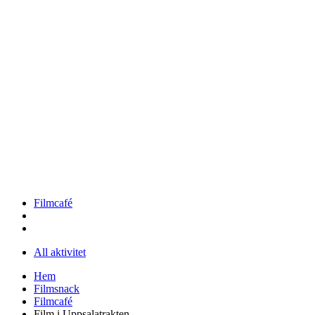
Filmcafé
All aktivitet
Hem
Filmsnack
Filmcafé
Film i Uppsalatrakten