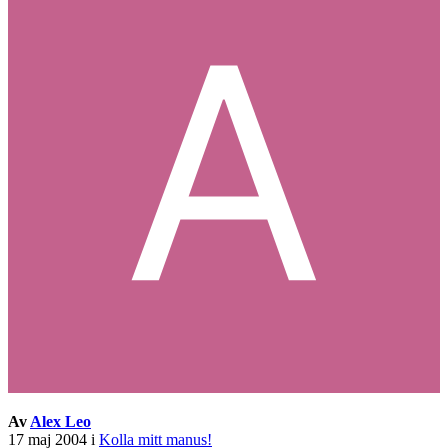
Av
Alex Leo
17 maj 2004
i
Kolla mitt manus!