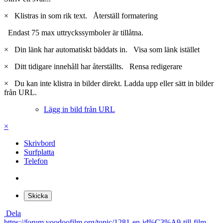
×
Klistras in som rik text.
Återställ formatering
Endast 75 max uttryckssymboler är tillåtna.
×
Din länk har automatiskt bäddats in.
Visa som länk istället
×
Ditt tidigare innehåll har återställts.
Rensa redigerare
×
Du kan inte klistra in bilder direkt. Ladda upp eller sätt in bilder
från URL.
Lägg in bild från URL
×
Skrivbord
Surfplatta
Telefon
Skicka
Dela
https://forum.voodoofilm.org/topic/1281-en-id%C3%A9-till-film-