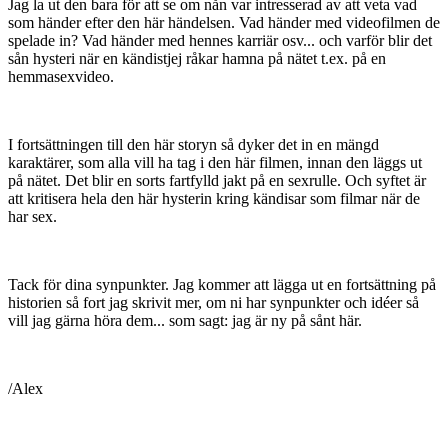
Jag la ut den bara för att se om nån var intresserad av att veta vad
som händer efter den här händelsen. Vad händer med videofilmen de
spelade in? Vad händer med hennes karriär osv... och varför blir det
sån hysteri när en kändistjej råkar hamna på nätet t.ex. på en
hemmasexvideo.
I fortsättningen till den här storyn så dyker det in en mängd
karaktärer, som alla vill ha tag i den här filmen, innan den läggs ut
på nätet. Det blir en sorts fartfylld jakt på en sexrulle. Och syftet är
att kritisera hela den här hysterin kring kändisar som filmar när de
har sex.
Tack för dina synpunkter. Jag kommer att lägga ut en fortsättning på
historien så fort jag skrivit mer, om ni har synpunkter och idéer så
vill jag gärna höra dem... som sagt: jag är ny på sånt här.
/Alex