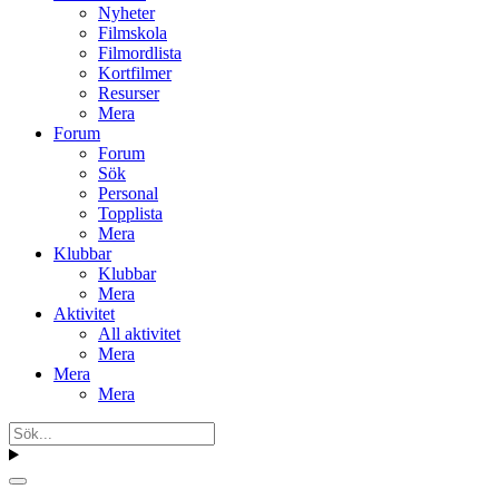
Nyheter
Filmskola
Filmordlista
Kortfilmer
Resurser
Mera
Forum
Forum
Sök
Personal
Topplista
Mera
Klubbar
Klubbar
Mera
Aktivitet
All aktivitet
Mera
Mera
Mera