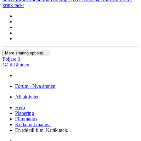
kritik-tack/
More sharing options...
Följare
0
Gå till ämnen
Forum - Nya ämnen
All aktivitet
Hem
Planering
Filmmanus
Kolla mitt manus!
En idé till film. Kritik tack...