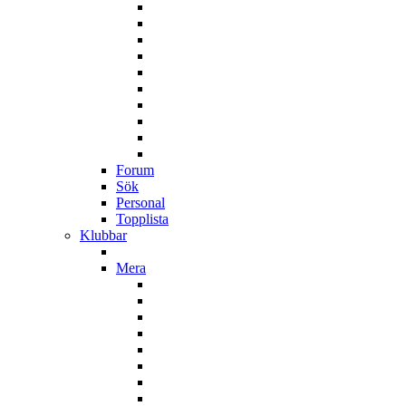
Forum
Sök
Personal
Topplista
Klubbar
Mera