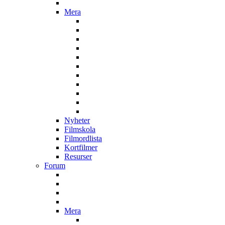
Mera
Nyheter
Filmskola
Filmordlista
Kortfilmer
Resurser
Forum
Mera