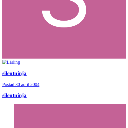
silentninja
Postad
30 april 2004
silentninja