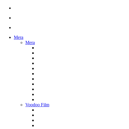
Mera
Mera
Voodoo Film