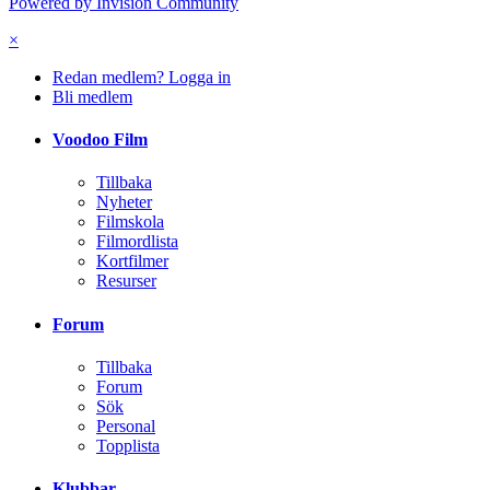
Powered by Invision Community
×
Redan medlem? Logga in
Bli medlem
Voodoo Film
Tillbaka
Nyheter
Filmskola
Filmordlista
Kortfilmer
Resurser
Forum
Tillbaka
Forum
Sök
Personal
Topplista
Klubbar