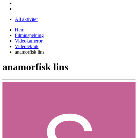
All aktivitet
Hem
Filminspelning
Videokameror
Videoteknik
anamorfisk lins
anamorfisk lins