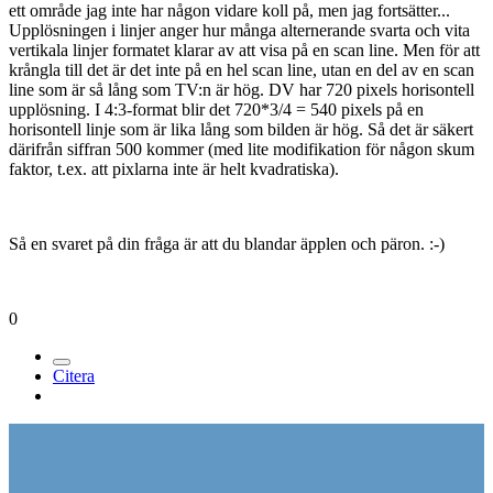
ett område jag inte har någon vidare koll på, men jag fortsätter...
Upplösningen i linjer anger hur många alternerande svarta och vita
vertikala linjer formatet klarar av att visa på en scan line. Men för att
krångla till det är det inte på en hel scan line, utan en del av en scan
line som är så lång som TV:n är hög. DV har 720 pixels horisontell
upplösning. I 4:3-format blir det 720*3/4 = 540 pixels på en
horisontell linje som är lika lång som bilden är hög. Så det är säkert
därifrån siffran 500 kommer (med lite modifikation för någon skum
faktor, t.ex. att pixlarna inte är helt kvadratiska).
Så en svaret på din fråga är att du blandar äpplen och päron. :-)
0
Citera