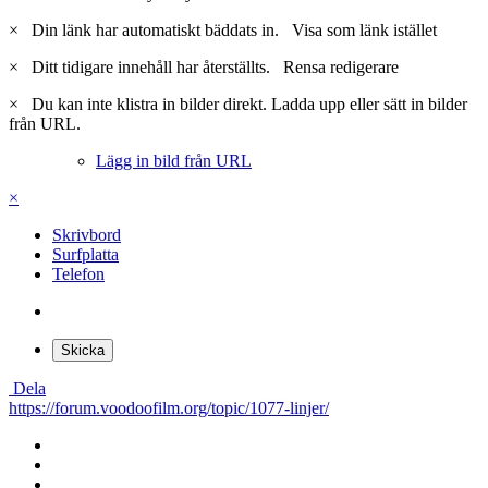
×
Din länk har automatiskt bäddats in.
Visa som länk istället
×
Ditt tidigare innehåll har återställts.
Rensa redigerare
×
Du kan inte klistra in bilder direkt. Ladda upp eller sätt in bilder
från URL.
Lägg in bild från URL
×
Skrivbord
Surfplatta
Telefon
Skicka
Dela
https://forum.voodoofilm.org/topic/1077-linjer/