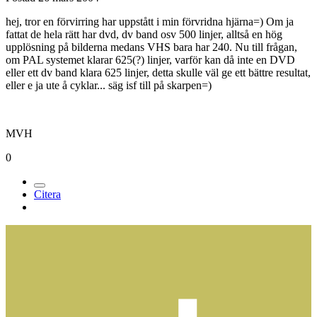
hej, tror en förvirring har uppstått i min förvridna hjärna=) Om ja
fattat de hela rätt har dvd, dv band osv 500 linjer, alltså en hög
upplösning på bilderna medans VHS bara har 240. Nu till frågan,
om PAL systemet klarar 625(?) linjer, varför kan då inte en DVD
eller ett dv band klara 625 linjer, detta skulle väl ge ett bättre resultat,
eller e ja ute å cyklar... säg isf till på skarpen=)
MVH
0
Citera