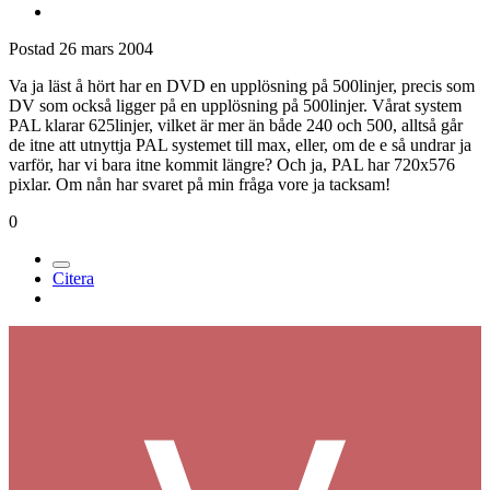
Postad
26 mars 2004
Va ja läst å hört har en DVD en upplösning på 500linjer, precis som
DV som också ligger på en upplösning på 500linjer. Vårat system
PAL klarar 625linjer, vilket är mer än både 240 och 500, alltså går
de itne att utnyttja PAL systemet till max, eller, om de e så undrar ja
varför, har vi bara itne kommit längre? Och ja, PAL har 720x576
pixlar. Om nån har svaret på min fråga vore ja tacksam!
0
Citera