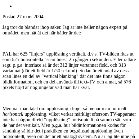
Postad
27 mars 2004
Jag tror du blandar ihop saker. Jag är inte heller någon expert på
området, men nåt åt det här håller är det:
PAL har 625 "linjers" upplösning vertikalt, d.v.s. TV-bilden ritas ut
som 625 horisontella "scan lines" 25 gånger i sekunden. Eller rättare
sagt, p.g.a. interlace så är det 312 linjer vartannat field, och 313
vartannat (där ett field är 1/50 sekund). Sedan är ett antal av dessa
scan lines en del av "vertical blanking" där det inte finns någon
bildinformation, och en del används till text-TV och annat, så 576
pixels höjd är nog ungefär vad man har kvar.
Men när man talat om upplösning i linjer så menar man normalt
horisontell
upplösning, vilket verkar märkligt eftersom TV-apparater
inte har någon direkt "upplösning" horisontellt på samma sätt som
de har det vertikalt. Men p.g.a. hur bildinformationen kodas för
sändning så blir det i praktiken en begränsad upplösning även
horisontellt, även om det är ett analogt system. Nu är jag lite inne på