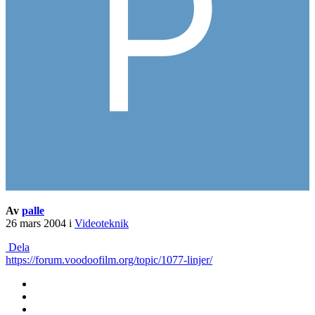
Av
palle
26 mars 2004
i
Videoteknik
Dela
https://forum.voodoofilm.org/topic/1077-linjer/