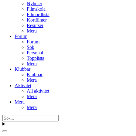
Nyheter
Filmskola
Filmordlista
Kortfilmer
Resurser
Mera
Forum
Forum
Sök
Personal
Topplista
Mera
Klubbar
Klubbar
Mera
Aktivitet
All aktivitet
Mera
Mera
Mera