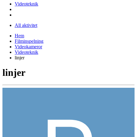
Videoteknik
All aktivitet
Hem
Filminspelning
Videokameror
Videoteknik
linjer
linjer