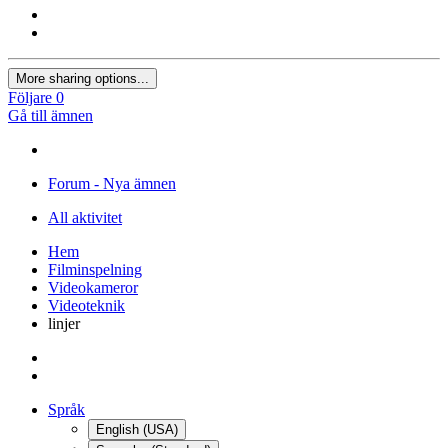
More sharing options...
Följare
0
Gå till ämnen
Forum - Nya ämnen
All aktivitet
Hem
Filminspelning
Videokameror
Videoteknik
linjer
Språk
English (USA)