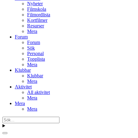
Nyheter
Filmskola
Filmordlista
Kortfilmer
Resurser
Mera
Forum
Forum
Sök
Personal
Topplista
Mera
Klubbar
Klubbar
Mera
Aktivitet
All aktivitet
Mera
Mera
Mera