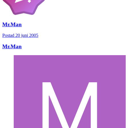
Mr.Man
Postad
20 juni 2005
Mr.Man