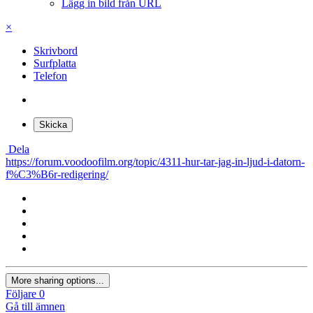
Lägg in bild från URL
×
Skrivbord
Surfplatta
Telefon
Skicka
Dela
https://forum.voodoofilm.org/topic/4311-hur-tar-jag-in-ljud-i-datorn-
f%C3%B6r-redigering/
More sharing options...
Följare
0
Gå till ämnen