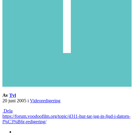
Av
Tyl
20 juni 2005
i
Videoredigering
Dela
https://forum.voodoofilm.org/topic/4311-hur-tar-jag-in-ljud-i-datorn-
f%C3%B6r-redigering/