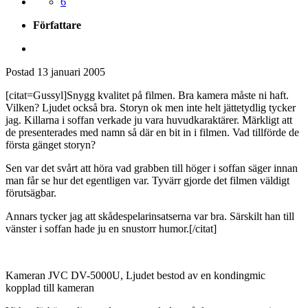
6
Författare
Postad
13 januari 2005
[citat=Gussyl]Snygg kvalitet på filmen. Bra kamera måste ni haft.
Vilken? Ljudet också bra. Storyn ok men inte helt jättetydlig tycker
jag. Killarna i soffan verkade ju vara huvudkaraktärer. Märkligt att
de presenterades med namn så där en bit in i filmen. Vad tillförde de
första gänget storyn?
Sen var det svårt att höra vad grabben till höger i soffan säger innan
man får se hur det egentligen var. Tyvärr gjorde det filmen väldigt
förutsägbar.
Annars tycker jag att skådespelarinsatserna var bra. Särskilt han till
vänster i soffan hade ju en snustorr humor.[/citat]
Kameran JVC DV-5000U, Ljudet bestod av en kondingmic
kopplad till kameran