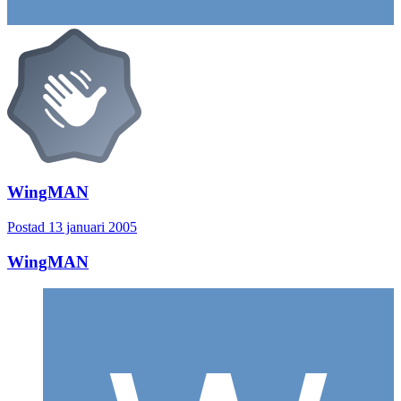
WingMAN
Postad
13 januari 2005
WingMAN