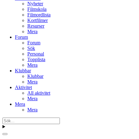
Nyheter
Filmskola
Filmordlista
Kortfilmer
Resurser
Mera
Forum
Forum
Sök
Personal
Topplista
Mera
Klubbar
Klubbar
Mera
Aktivitet
All aktivitet
Mera
Mera
Mera