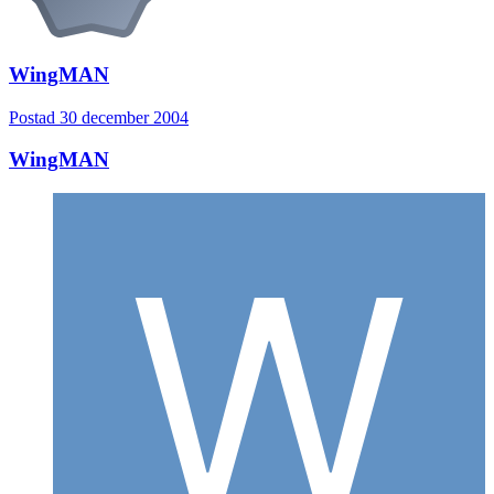
WingMAN
Postad
30 december 2004
WingMAN