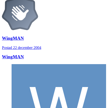
WingMAN
Postad
22 december 2004
WingMAN