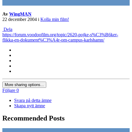
Av
WingMAN
22 december 2004
i
Kolla min film!
Dela
https://forum.voodoofilm.org/topic/2620-pojke-s%C3%B6ker-
flikka-en-dokument%C3%A4r-om-campus-karlshamn/
More sharing options...
Följare
0
Svara på detta ämne
Skapa nytt ämne
Recommended Posts