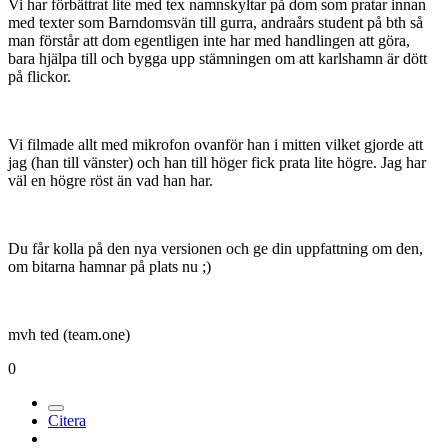
Vi har förbättrat lite med tex namnskyltar på dom som pratar innan
med texter som Barndomsvän till gurra, andraårs student på bth så
man förstår att dom egentligen inte har med handlingen att göra,
bara hjälpa till och bygga upp stämningen om att karlshamn är dött
på flickor.
Vi filmade allt med mikrofon ovanför han i mitten vilket gjorde att
jag (han till vänster) och han till höger fick prata lite högre. Jag har
väl en högre röst än vad han har.
Du får kolla på den nya versionen och ge din uppfattning om den,
om bitarna hamnar på plats nu ;)
mvh ted (team.one)
0
Citera